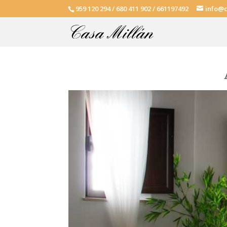
959 120 294 / 680 411 902 / 661197492
info@c