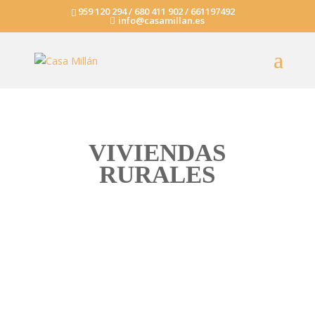
959 120 294 / 680 411 902 / 661197492
info@casamillan.es
VIVIENDAS
RURALES